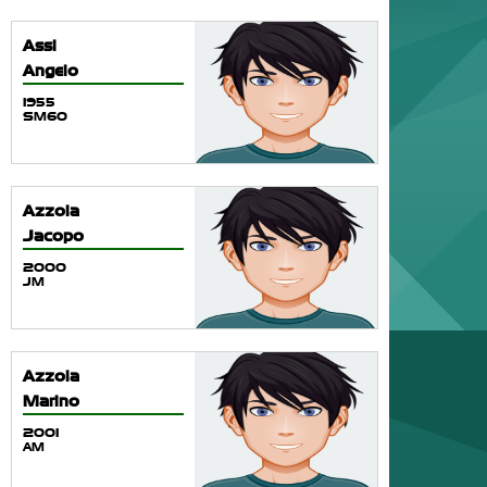
Assi
Angelo
1955
SM60
Azzola
Jacopo
2000
JM
Azzola
Marino
2001
AM