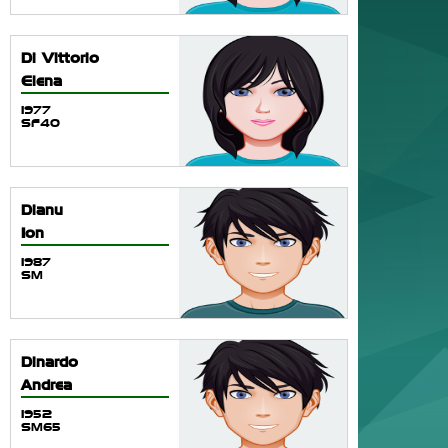
Di Vittorio
Elena
1977
SF40
Dianu
Ion
1987
SM
Dinardo
Andrea
1952
SM65