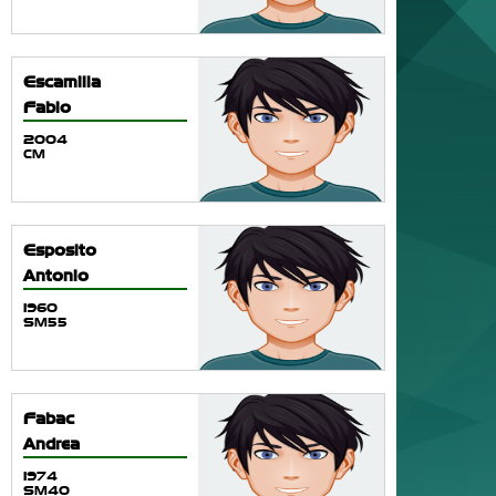
Escamilla
Fabio
2004
CM
Esposito
Antonio
1960
SM55
Fabac
Andrea
1974
SM40