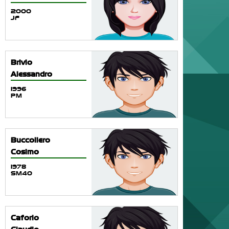
2000
JF
Brivio
Alessandro
1996
PM
Buccoliero
Cosimo
1978
SM40
Caforio