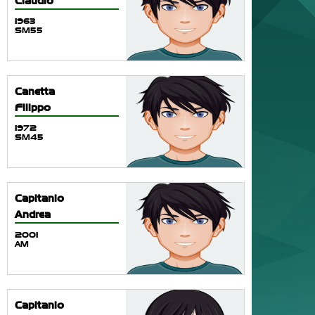
Claudio
1963
SM55
Canetta
Filippo
1972
SM45
Capitanio
Andrea
2001
AM
Capitanio