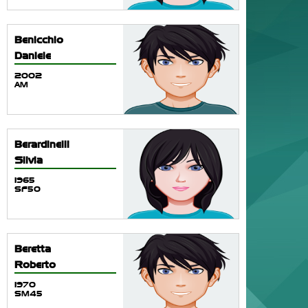
Benicchio
Daniele
2002
AM
Berardinelli
Silvia
1965
SF50
Beretta
Roberto
1970
SM45