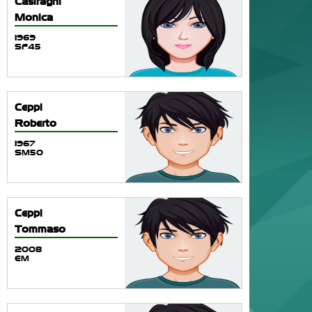
Casiraghi
Monica
1969
SF45
Ceppi
Roberto
1967
SM50
Ceppi
Tommaso
2008
EM