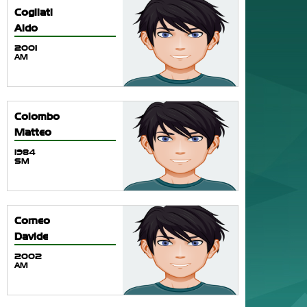
Cogliati
Aldo
2001
AM
Colombo
Matteo
1984
SM
Corneo
Davide
2002
AM