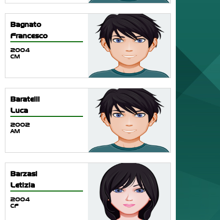
Bagnato
Francesco
2004
CM
Baratelli
Luca
2002
AM
Barzasi
Letizia
2004
CF