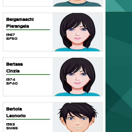
Bergamaschi
Pierangela
1967
SF50
Bertasa
Cinzia
1974
SF40
Bertola
Leonorio
1953
SM65