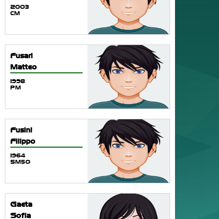
2003
CM
Fusari
Matteo
1998
PM
Fusini
Filippo
1964
SM50
Gaeta
Sofia