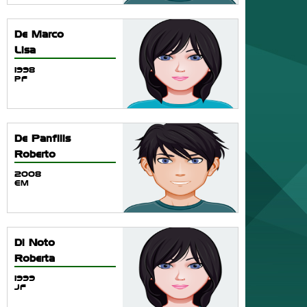
De Marco
Lisa
1998
PF
De Panfilis
Roberto
2008
EM
Di Noto
Roberta
1999
JF