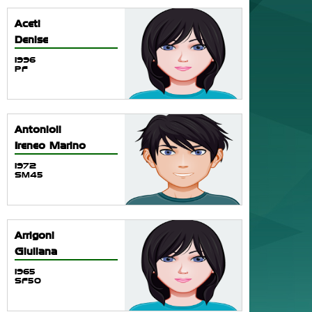
Aceti
Denise
1996
PF
Antonioli
Ireneo Marino
1972
SM45
Arrigoni
Giuliana
1965
SF50