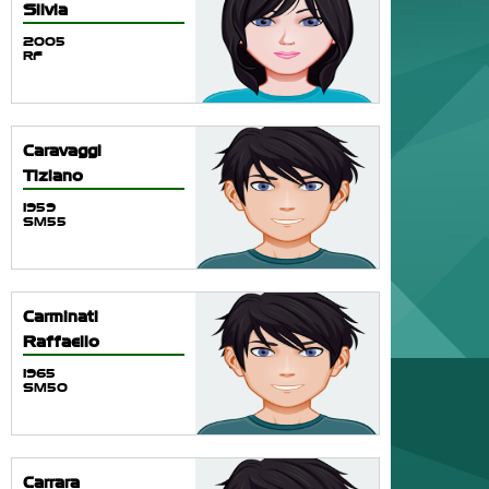
Silvia
2005
RF
Caravaggi
Tiziano
1959
SM55
Carminati
Raffaello
1965
SM50
Carrara