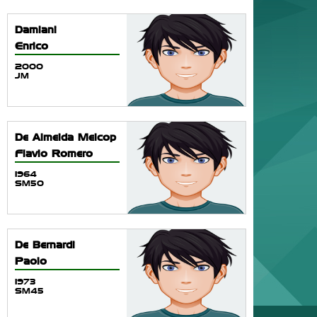
Damiani
Enrico
2000
JM
De Almeida Melcop
Flavio Romero
1964
SM50
De Bernardi
Paolo
1973
SM45