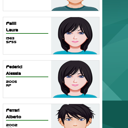
Failli
Laura
1963
SF55
Federici
Alessia
2005
RF
Ferrari
Alberto
2002