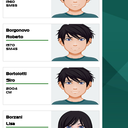
1960
SM55
Borgonovo
Roberto
1970
SM45
Bortolotti
Siro
2004
CM
Borzani
Lisa