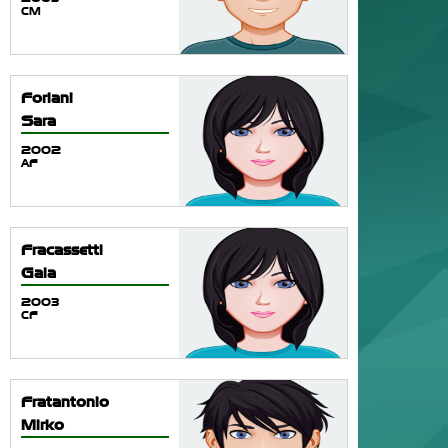
CM
Forlani
Sara
2002
AF
Fracassetti
Gaia
2003
CF
Fratantonio
Mirko