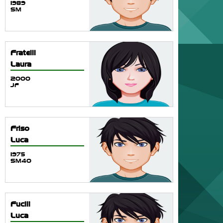
1989
SM
Fratelli
Laura
2000
JF
Friso
Luca
1975
SM40
Fucili
Luca