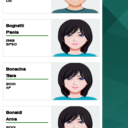
CM
Bognetti
Paola
1968
SF50
Bonacina
Sara
2001
AF
Bonaldi
Anna
2001