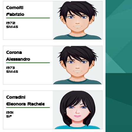
Cornolti
Fabrizio
1972
SM45
Corona
Alessandro
1973
SM45
Corradini
Eleonora Rachele
1991
SF