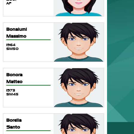
AF
Bonalumi
Massimo
1964
SM50
Bonora
Matteo
1973
SM45
Borella
Santo