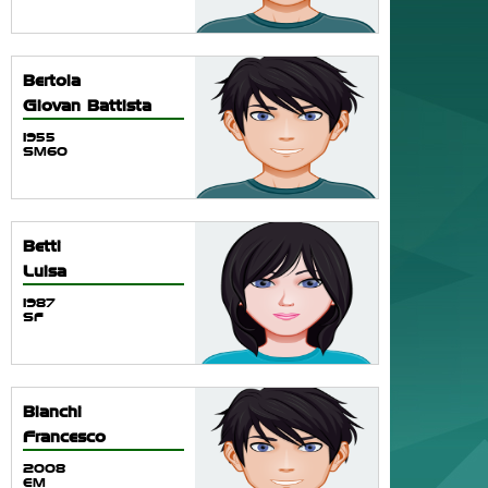
Bertola
Giovan Battista
1955
SM60
Betti
Luisa
1987
SF
Bianchi
Francesco
2008
EM