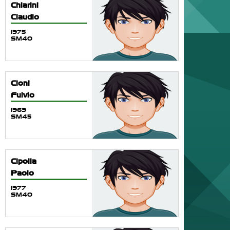
Chiarini
Claudio
1975
SM40
Cioni
Fulvio
1969
SM45
Cipolla
Paolo
1977
SM40