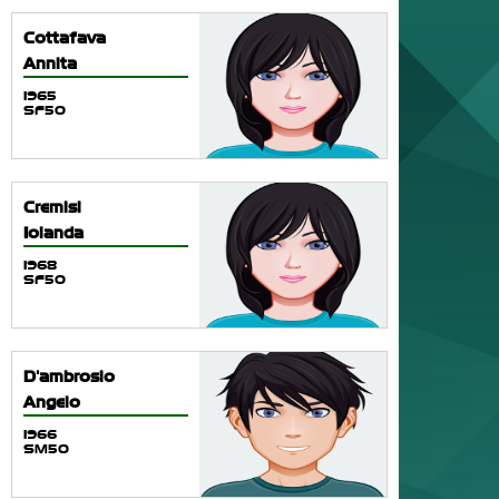
Cottafava
Annita
1965
SF50
Cremisi
Iolanda
1968
SF50
D'ambrosio
Angelo
1966
SM50