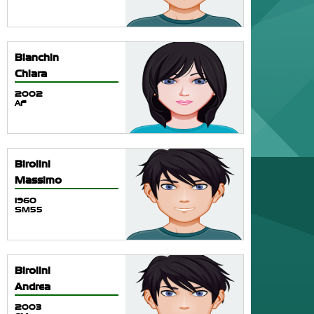
Bianchin
Chiara
2002
AF
Birolini
Massimo
1960
SM55
Birolini
Andrea
2003