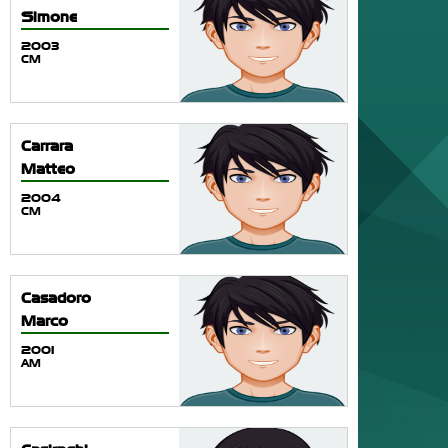
Simone
2003
CM
Carrara
Matteo
2004
CM
Casadoro
Marco
2001
AM