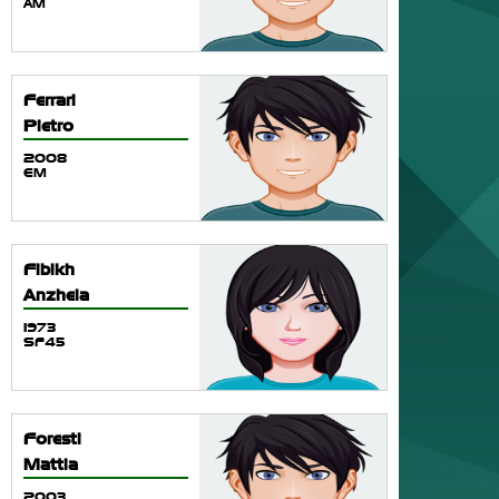
AM
Ferrari
Pietro
2008
EM
Fibikh
Anzhela
1973
SF45
Foresti
Mattia
2003