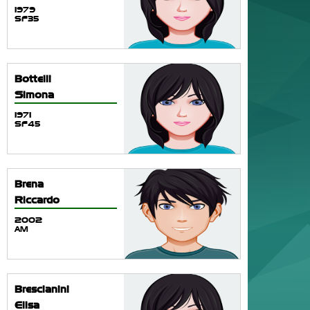
1979
SF35
Bottelli
Simona
1971
SF45
Brena
Riccardo
2002
AM
Brescianini
Elisa