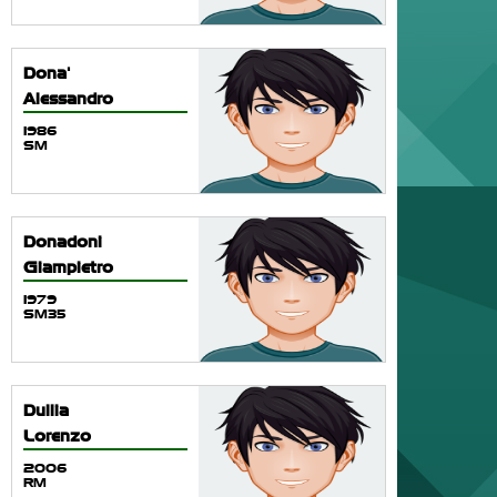
Dona'
Alessandro
1986
SM
Donadoni
Giampietro
1979
SM35
Dullia
Lorenzo
2006
RM