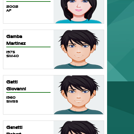
2002
AF
Gamba
Martinez
1975
SM40
Gatti
Giovanni
1960
SM55
Genetti