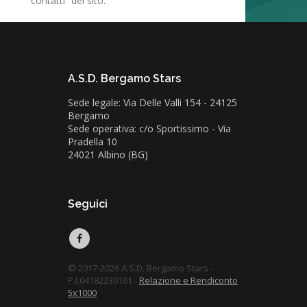
“contatti” del sito.
A.S.D. Bergamo Stars
Sede legale: Via Delle Valli 154 - 24125
Bergamo
Sede operativa: c/o Sportissimo - Via
Pradella 10
24021 Albino (BG)
Seguici
© 2017-2026 A.S.D. Bergamo Stars -
P.I.04182230161 -
Relazione e Rendiconto
5x1000